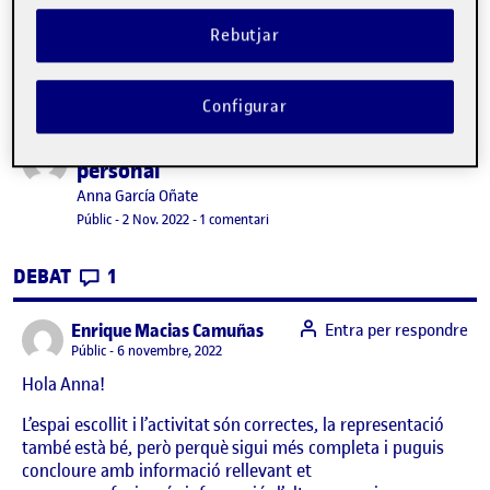
Rebutjar
Configurar
Pràctica 1: Procés, mètodes i espai
Publicat per
personal
Publicat per
Anna García Oñate
Visibilitat:
Data de publicació
2 novembre, 2022 11:24 pm
a Pràctica 1: Procés, mètodes i espai p
Públic
-
2 Nov. 2022
-
1 comentari
CONTRIBUTIONS
EL PRÀCTICA 1: PROCÉS, MÈTODES I ESPAI
DEBAT
1
says:
Enrique Macias Camuñas
Entra per respondre
Visibilitat:
Públic
6 novembre, 2022
Hola Anna!
L’espai escollit i l’activitat són correctes, la representació
també està bé, però perquè sigui més completa i puguis
concloure amb informació rellevant et