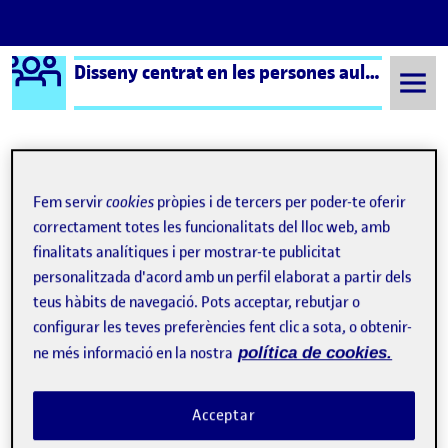
Logo Ágora
Disseny centrat en les persones aula 2
Saltar al contingut
Semestre 20221 - Aula 2
Pràctica 1: Procés, mètodes i espai personal
Fem servir
cookies
pròpies i de tercers per poder-te oferir
correctament totes les funcionalitats del lloc web, amb
Pràctica 1: Procés,
finalitats analítiques i per mostrar-te publicitat
mètodes i espai personal
personalitzada d'acord amb un perfil elaborat a partir dels
teus hàbits de navegació. Pots acceptar, rebutjar o
configurar les teves preferències fent clic a sota, o obtenir-
ne més informació en la nostra
política de cookies.
Acceptar